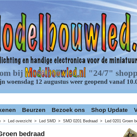
kenen
Beurzen
Bezoek ons
Shop Update
V
e
>
Led overzicht
>
Led SMD
>
SMD 0201 Bedraad
>
Led 0201 Groen b
Groen bedraad