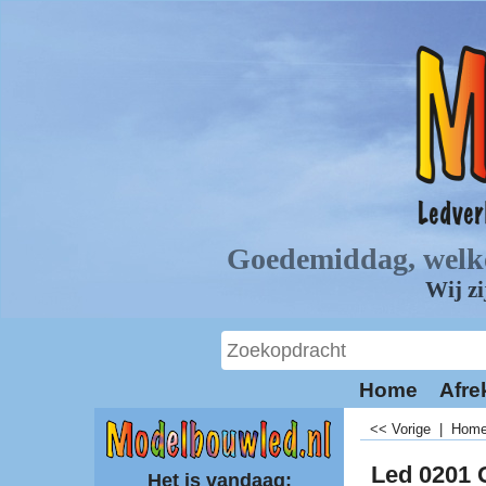
Home
Afre
<< Vorige
|
Hom
Led 0201 
Het is vandaag: