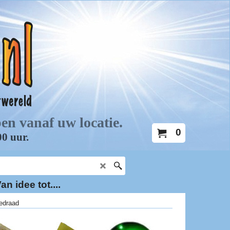
0
an idee tot....
edraad