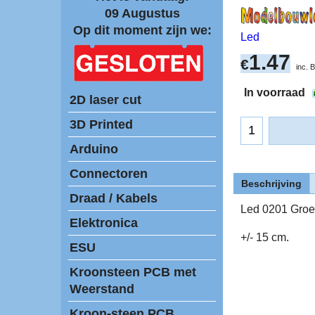
09 Augustus
Op dit moment zijn we:
Led
1.47
€
inc.
In voorraad
2D laser cut
3D Printed
Arduino
Connectoren
Beschrijving
Draad / Kabels
Led 0201 Groe
Elektronica
+/- 15 cm.
ESU
Kroonsteen PCB met
Weerstand
Kroon-steen PCB