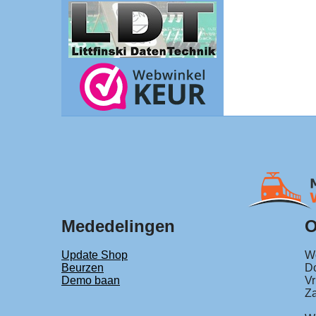
Mededelingen
O
Update Shop
Wo
Beurzen
Do
Demo baan
Vr
Za