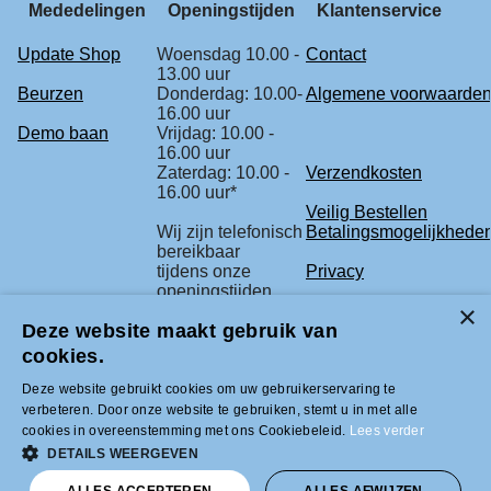
Mededelingen
Openingstijden
Klantenservice
Update Shop
Woensdag 10.00 -
Contact
13.00 uur
Beurzen
Donderdag: 10.00-
Algemene voorwaarde
16.00 uur
Demo baan
Vrijdag: 10.00 -
16.00 uur
Zaterdag: 10.00 -
Verzendkosten
16.00 uur*
Veilig Bestellen
Wij zijn telefonisch
Betalingsmogelijkhede
bereikbaar
tijdens onze
Privacy
openingstijden.
Retourbeleid
Deze website maakt gebruik van
* check voor de
Klachtenregeling
zekerheid
cookies.
onze beurs
agenda.
Deze website gebruikt cookies om uw gebruikerservaring te
verbeteren. Door onze website te gebruiken, stemt u in met alle
cookies in overeenstemming met ons Cookiebeleid.
Lees verder
Tel +31 (0)33-2996333 |
DETAILS WEERGEVEN
info@modelbouwled.nl | BTW nummer
NL001954275B26 | KVK nummer